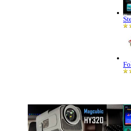
St
Fo