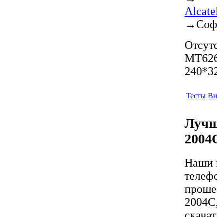
Alcat
→
Соф
Отсутс
MT626
240*32
Тесты
Ви
Лучш
2004
Наши 
телеф
проше
2004C
скача