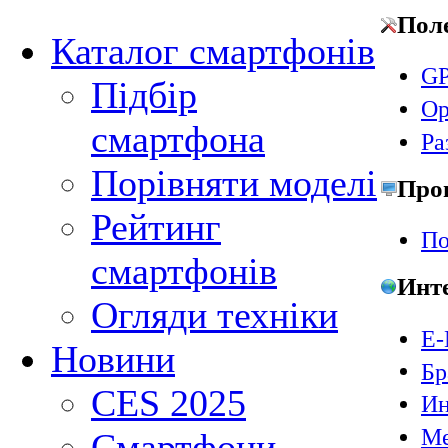
Пол
Каталог смартфонів
GP
Підбір
Ор
смартфона
Ра
Порівняти моделі
Про
Рейтинг
По
смартфонів
Инт
Огляди техніки
E-
Новини
Бр
CES 2025
Ин
Ме
Смартфони