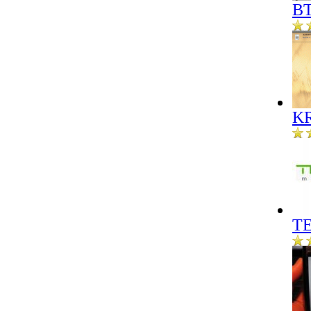
BT
KR
ТЕ