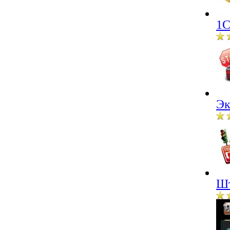
1С
Эк
Шт