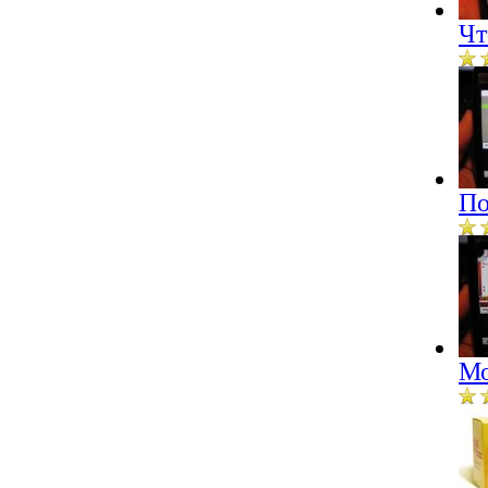
Чт
По
Мо