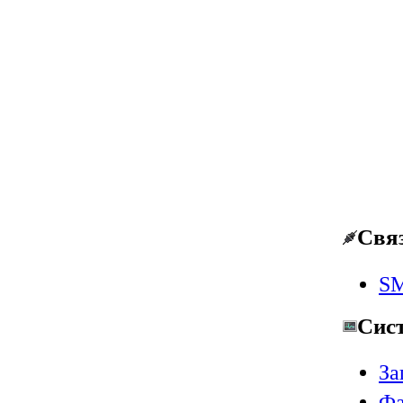
Свя
SM
Сис
За
Фа