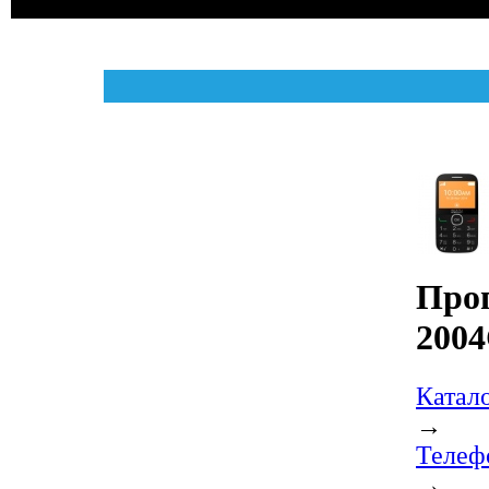
Про
200
Катал
→
Телеф
→