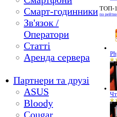
ТОП-1
Смарт-годинники
по рейти
Зв'язок /
Оператори
Статті
Ph
Аренда сервера
Партнери та друзі
ASUS
Чт
Bloody
Cougar