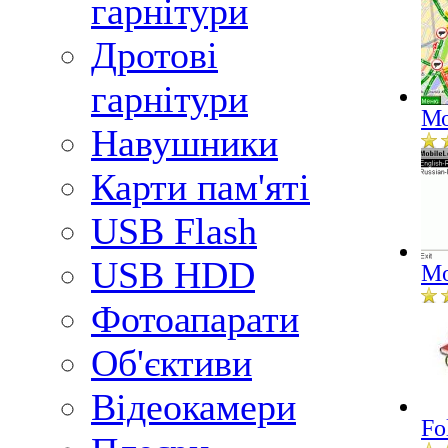
гарнітури
Дротові
гарнітури
Мо
Навушники
Карти пам'яті
USB Flash
USB HDD
Mo
Фотоапарати
Об'єктиви
Відеокамери
Fo