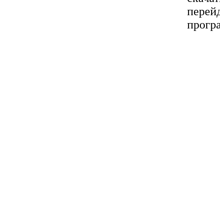
перей
прогр