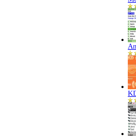
An
KD