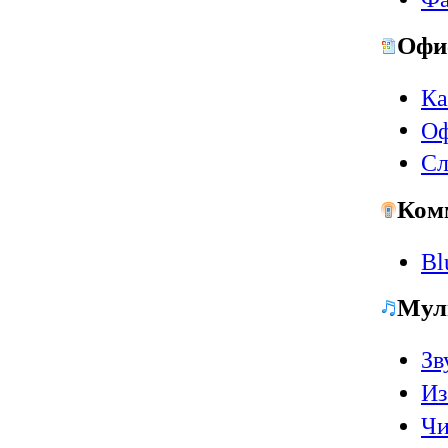
Офи
Ка
Оф
Сл
Ком
Bl
Мул
Зв
Из
Чи